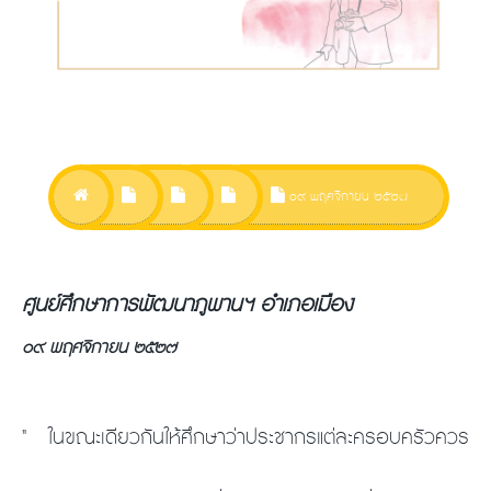
๐๙ พฤศจิกายน ๒๕๒๗
ศูนย์ศึกษาการพัฒนาภูพานฯ อำเภอเมือง
๐๙ พฤศจิกายน ๒๕๒๗
" ในขณะเดียวกันให้ศึกษาว่าประชากรแต่ละครอบครัวควร