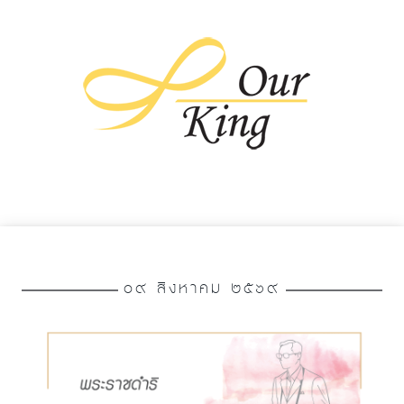
๐๙ สิงหาคม ๒๕๖๙