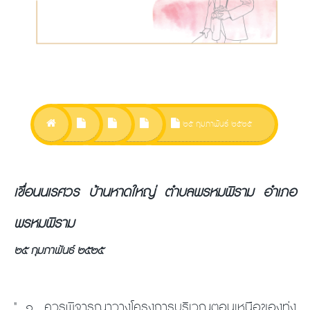
๒๕ กุมภาพันธ์ ๒๕๒๕
เขื่อนนเรศวร บ้านหาดใหญ่ ตำบลพรหมพิราม อำเภอ
พรหมพิราม
๒๕ กุมภาพันธ์ ๒๕๒๕
" ๑. ควรพิจารณาวางโครงการบริเวณตอนเหนือของทุ่ง