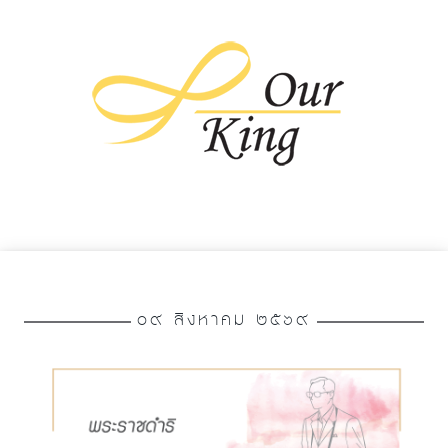
๐๙ สิงหาคม ๒๕๖๙