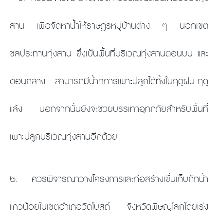
สาน เพื่อจัดหาน้ำให้ราษฎรหมู่บ้านต่าง ๆ นอกเขต
ชลประทานทุ่งสาน ซึ่งเป้นพื้นที่บริเวณทุ่งสานตอนบน และ
ตอนกลาง สามารถมีน้ำทการเพาะปลูกได้ทั้งในฤดูฝน-ฤดู
แล้ง นอกจากนั้นยังจะช่วยบรรเทาอุทกภัยสำหรับพื้นที่
เพาะปลูกบริเวณทุ่งสานอีกด้วย
๒. ควรพิจารณาวางโครงการและก่อสร้างเขื่นเก็บกักน้ำ
แควน้อยในเขตอำเภอวัดโบสถ์ จังหวัดพิษณุโลกโดยเร่ง