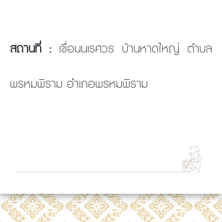
สถานที่ :
เขื่อนนเรศวร บ้านหาดใหญ่ ตำบล
พรหมพิราม อำเภอพรหมพิราม