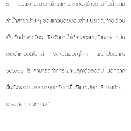
๓. ควรพิจารณาวางโครงการและก่อสร้างอ่างเก้บน้ำตาม
ลำน้ำสาขาต่าง ๆ ของแควน้อยตอนล่าง บริเวณท้ายเขื่อน
เก็บกักน้ำแควน้อย เพื่อจัดหาน้ำให้ราษฎรหมู่บ้านต่าง ๆ ใน
เขตอำเภอวัดโบสถ์ จังหวัดพิษณุโลก พื้นที่ประมาณ
๑๙,๐๐๐ ไร่ สามารถทำการเพาะปลูกได้ตลอดปี นอกจาก
นั้นยังจะช่วยบรรเทาอุทกภัยแก่พื้นทีเพาะปลูกบริเวณท้าย
อ่างต่าง ๆ ดังกล่าว "