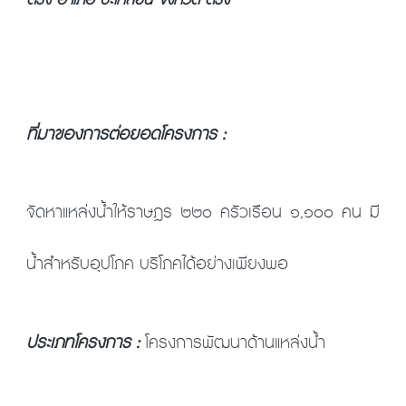
ตรัง อำเภอ ปะเหลียน จังหวัด ตรัง
ที่มาของการต่อยอดโครงการ :
จัดหาแหล่งน้ำให้ราษฎร ๒๒๐ ครัวเรือน ๑,๑๐๐ คน มี
น้ำสำหรับอุปโภค บริโภคได้อย่างเพียงพอ
ประเภทโครงการ :
โครงการพัฒนาด้านแหล่งน้ำ