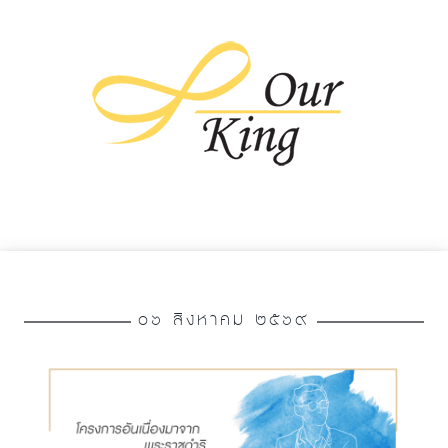
๐๖ สิงหาคม ๒๕๖๙