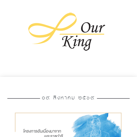
๐๙ สิงหาคม ๒๕๖๙