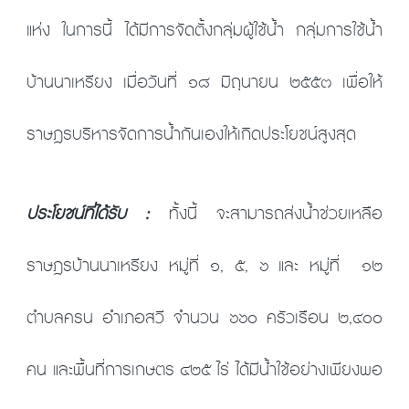
แห่ง ในการนี้ ได้มีการจัดตั้งกลุ่มผู้ใช้น้ำ กลุ่มการใช้น้ำ
บ้านนาเหรียง เมื่อวันที่ ๑๘ มิถุนายน ๒๕๕๓ เพื่อให้
ราษฎรบริหารจัดการน้ำกันเองให้เกิดประโยชน์สูงสุด
ประโยชน์ที่ได้รับ :
ทั้งนี้ จะสามารถส่งน้ำช่วยเหลือ
ราษฎรบ้านนาเหรียง หมู่ที่ ๑, ๕, ๖ และ หมู่ที่ ๑๒
ตำบลครน อำเภอสวี จำนวน ๖๖๐ ครัวเรือน ๒,๔๐๐
คน และพื้นที่การเกษตร ๔๒๕ ไร่ ได้มีน้ำใช้อย่างเพียงพอ