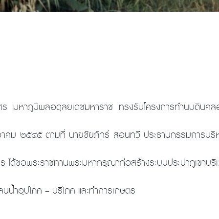
ร มหาภูมิพลอดุลยเดชมหาราช ทรงรับโครงการทำนบดินคลองป
ธันวาคม ๒๕๔๕ ตามที่ นายชัยภัทร์ สอนทวี ประธานกรรมการบ
ร ได้ขอพระราชทานพระมหากรุณาก่อสร้างระบบประปาภูเขาบริเว
นน้ำอุปโภค – บริโภค และทำการเกษตร