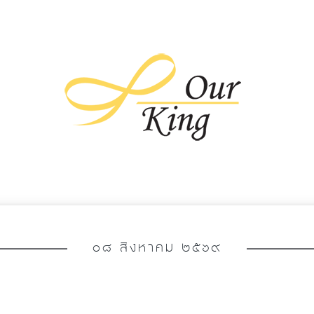
๐๘ สิงหาคม ๒๕๖๙