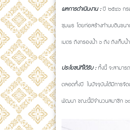
ผลการดำเนินงาน :
ปี ๒๕๔๖ กรมช
ชุมพร โดยก่อสร้างทำนบดินขนา
เมตร ถังกรองน้ำ ๖ ถัง ถังเก็บ
ประโยชน์ที่ได้รับ :
ทั้งนี้ จะสามาร
ตลอดทั้งปี ในปัจจุบันได้มีการจั
พัฒนา ขณะนี้มีจำนวนสมาชิก 