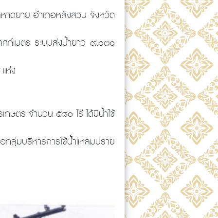
บลหาดยาย อำเภอหลังสวน จังหวัด
าศก์เมตร ระบบส่งน้ำยาว ๙,๐๓๐
 ๔ แห่ง
เกษตร จำนวน ๕๘๐ ไร่ ได้มีน้ำใช้
ชื่อกลุ่มบริหารการใช้น้ำแหลมปราย