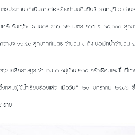
ลประทาน ดำเนินการก่อสร้างทำนบดินที่บริเวณหมู่ที่ ๖ ตำ
ดหลังคันกว้าง ๖ เมตร ยาว ๓๒ เมตร ความจุ ๓๕,๐๐๐ ลูกบ
น้ำความจุ ๑๑.๕๐ ลูกบาศก์เมตร จำนวน ๒ ถัง บ่อพักน้ำจำนวน
ถช่วยเหลือราษฎร จำนวน ๓ หมู่บ้าน ๒๑๕ ครัวเรือนและพื้นที่การ
ดตั้งกลุ่มผู้ใช้น้ำเรียบร้อยแล้ว เมื่อวันที่ ๒๐ มกราคม ๒๕๔๖ 
๖๘ ราย