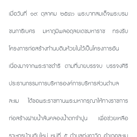
เมื่อวันที่ ๑๙ ตุลาคม ๒๕๔๓ พระบาทสมเด็จพระบรม
ชนกาธิเบศร มหาภูมิพลอดุลยเดชมหาราช ทรงรับ
โครงการก่อสร้างทำนบดินห้วยในไว้เป็นโครงการอัน
เนื่องมาจากพระราชดำริ ตามที่นายบรรจบ บรรจงศิริ
ประธานกรรมการบริหารองค์การบริหารส่วนตำบล
ละแม ได้ขอพระราชทานพระมหากรุณาให้ทางราชการ
ก่อสร้างฝายน้ำล้นคลองน้ำตกจำปูน เพื่อช่วยเหลือ
ราษฎรบ้านทับใหม่ หมู่ที่ ๕ ตำบลทุ่งคาวัด อำเภอละแม