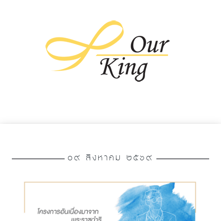
๐๙ สิงหาคม ๒๕๖๙