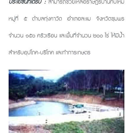
ประโยชน์ที่ได้รับ :
สามารถช่วยเหลือราษฎรบ้านทับใหม่
หมู่ที่ ๕ ตำบลทุ่งคาวัด อำเภอละแม จังหวัดชุมพร
จำนวน ๑๕๐ ครัวเรือน และพื้นที่จำนวน ๒๐๐ ไร่ ให้มีน้ำ
สำหรับอุปโภค-บริโภค และทำการเกษตร