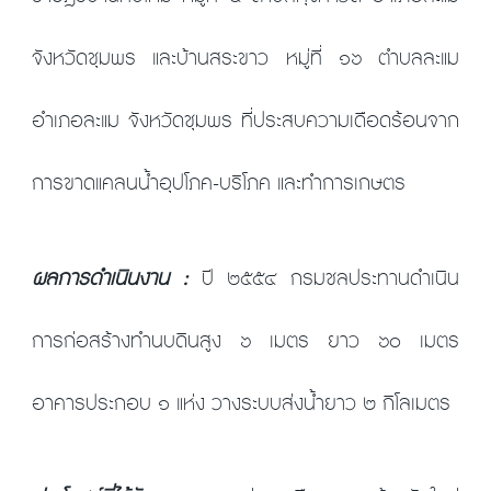
จังหวัดชุมพร และบ้านสระขาว หมู่ที่ ๑๖ ตำบลละแม
อำเภอละแม จังหวัดชุมพร ที่ประสบความเดือดร้อนจาก
การขาดแคลนน้ำอุปโภค-บริโภค และทำการเกษตร
ผลการดำเนินงาน :
ปี ๒๕๕๔ กรมชลประทานดำเนิน
การก่อสร้างทำนบดินสูง ๖ เมตร ยาว ๖๐ เมตร
อาคารประกอบ ๑ แห่ง วางระบบส่งน้ำยาว ๒ กิโลเมตร